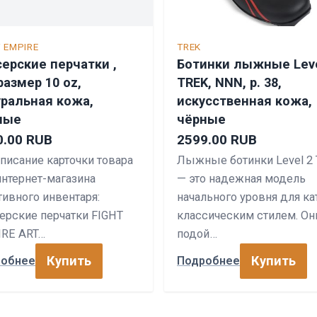
T EMPIRE
TREK
ерские перчатки ,
Ботинки лыжные Leve
 размер 10 oz,
TREK, NNN, р. 38,
уральная кожа,
искусственная кожа,
ные
чёрные
0.00 RUB
2599.00 RUB
описание карточки товара
Лыжные ботинки Level 2
интернет-магазина
— это надежная модель
тивного инвентаря:
начального уровня для ка
ерские перчатки FIGHT
классическим стилем. Он
RE ART…
подой…
Купить
Купить
робнее
Подробнее