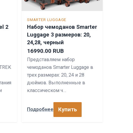
SMARTER LUGGAGE
l 2
Набор чемоданов Smarter
Luggage 3 размеров: 20,
24,28, черный
16990.00 RUB
Представляем набор
 TREK
чемоданов Smarter Luggage в
трех размерах: 20, 24 и 28
тания
дюймов. Выполненные в
и
классическом ч…
Купить
Подробнее