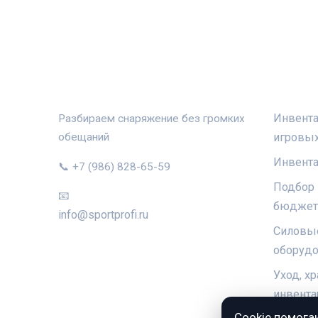
СПОРТПРОФИ
РУБРИ
Инвента
Разбираем снаряжение без громких
игровых
обещаний
Инвента
📞 +7 (986) 828-65-59
Подбор 
📧
бюджет
info@sportprofi.ru
Силовы
оборуд
Уход, х
инвента
Cookie помога