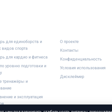
КИ
ПРАВОВАЯ ИНФОРМАЦ
рь для единоборств и
О проекте
 видов спорта
Контакты
рь для кардио и фитнеса
Конфиденциальность
по уровню подготовки и
Условия использования
у
Дисклеймер
е тренажёры и
ование
ранение и эксплуатация
ря
ют нам поддерживать стабильность витрины, персонали