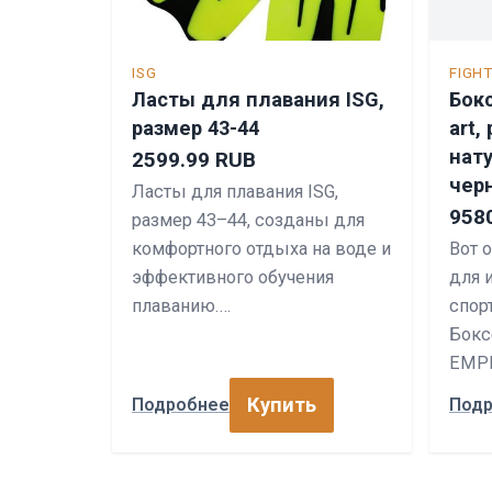
ISG
FIGH
Ласты для плавания ISG,
Бокс
размер 43-44
art,
нат
2599.99 RUB
чер
Ласты для плавания ISG,
958
размер 43–44, созданы для
комфортного отдыха на воде и
Вот 
эффективного обучения
для 
плаванию.…
спор
Бокс
EMPI
Купить
Подробнее
Под