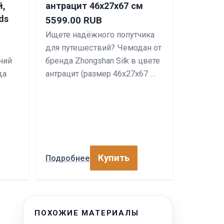
й,
антрацит 46х27х67 см
ds
5599.00 RUB
Ищете надёжного попутчика
для путешествий? Чемодан от
ний
бренда Zhongshan Silk в цвете
да
антрацит (размер 46х27х67 …
Купить
Подробнее
ПОХОЖИЕ МАТЕРИАЛЫ