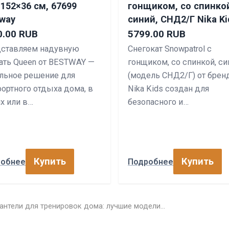
152×36 см, 67699
гонщиком, со спинко
tway
синий, СНД2/Г Nika Ki
0.00 RUB
5799.00 RUB
ставляем надувную
Снегокат Snowpatrol с
ать Queen от BESTWAY —
гонщиком, со спинкой, си
льное решение для
(модель СНД2/Г) от брен
ортного отдыха дома, в
Nika Kids создан для
ях или в…
безопасного и…
Купить
Купить
робнее
Подробнее
Гантели для тренировок дома: лучшие модели…