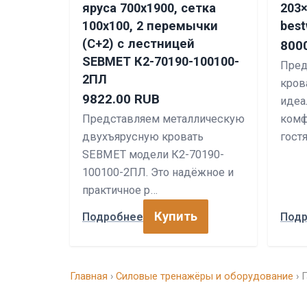
яруса 700х1900, сетка
203×
100х100, 2 перемычки
bes
(С+2) с лестницей
800
SEBMET К2-70190-100100-
Пред
2ПЛ
кров
9822.00 RUB
идеа
Представляем металлическую
комф
двухъярусную кровать
гост
SEBMET модели К2-70190-
100100-2ПЛ. Это надёжное и
практичное р…
Купить
Подробнее
Под
Главная
›
Силовые тренажёры и оборудование
› 