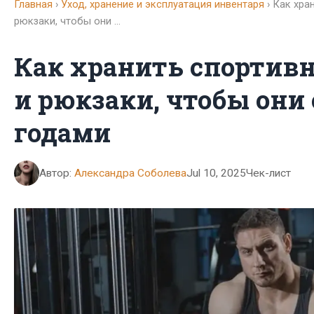
Главная
›
Уход, хранение и эксплуатация инвентаря
› Как хра
рюкзаки, чтобы они …
Как хранить спортив
и рюкзаки, чтобы они
годами
Автор:
Александра Соболева
Jul 10, 2025
Чек-лист