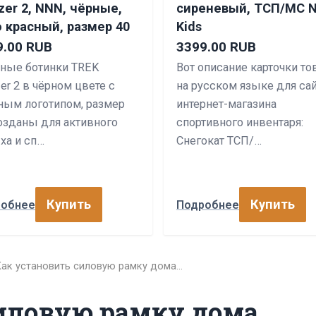
zer 2, NNN, чёрные,
сиреневый, ТСП/МС N
 красный, размер 40
Kids
9.00 RUB
3399.00 RUB
ые ботинки TREK
Вот описание карточки то
er 2 в чёрном цвете с
на русском языке для са
ным логотипом, размер
интернет-магазина
созданы для активного
спортивного инвентаря:
ха и сп…
Снегокат ТСП/…
Купить
Купить
робнее
Подробнее
Как установить силовую рамку дома…
иловую рамку дома