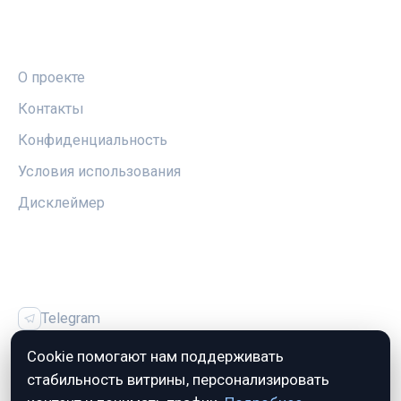
ПРАВОВАЯ ИНФОРМАЦИЯ
О проекте
Контакты
Конфиденциальность
Условия использования
Дисклеймер
СОЦСЕТИ
Telegram
Vk
Cookie помогают нам поддерживать
стабильность витрины, персонализировать