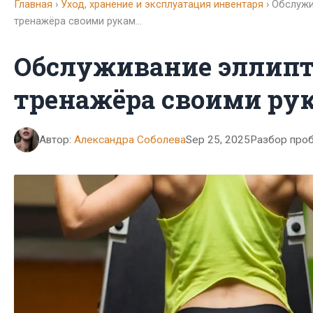
Главная
›
Уход, хранение и эксплуатация инвентаря
› Обслужи
тренажёра своими рукам…
Обслуживание эллипт
тренажёра своими ру
Автор:
Александра Соболева
Sep 25, 2025
Разбор про