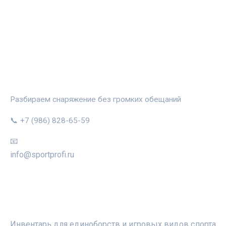
СПОРТПРОФИ
Разбираем снаряжение без громких обещаний
📞 +7 (986) 828-65-59
📧
info@sportprofi.ru
РУБРИКИ
Инвентарь для единоборств и игровых видов спорта