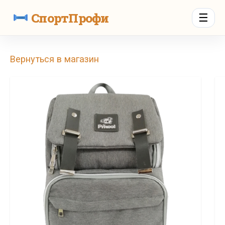
СпортПрофи
☰
Вернуться в магазин