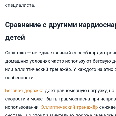
специалиста.
Сравнение с другими кардиосн
детей
Скакалка — не единственный способ кардиотрени
домашних условиях часто используют беговую д
или эллиптический тренажёр. У каждого из этих 
особенности.
Беговая дорожка
даёт равномерную нагрузку, но 
скорости и может быть травмоопасна при непра
использовании.
Эллиптический тренажёр
снижает
суставы, но стоит значительно дороже скакалки 