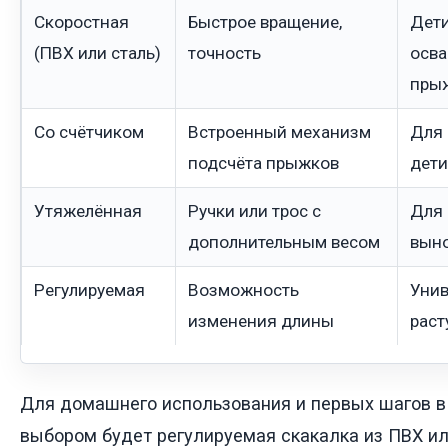
Скоростная
Быстрое вращение,
Дети
(ПВХ или сталь)
точность
осв
пры
Со счётчиком
Встроенный механизм
Для 
подсчёта прыжков
дети
Утяжелённая
Ручки или трос с
Для 
дополнительным весом
выно
Регулируемая
Возможность
Унив
изменения длины
раст
Для домашнего использования и первых шагов в
выбором будет регулируемая скакалка из ПВХ ил