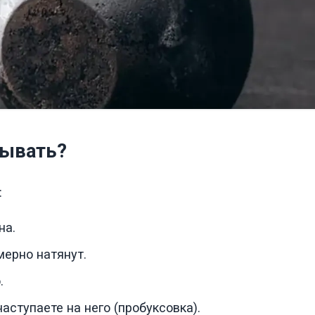
зывать?
:
на.
мерно натянут.
.
аступаете на него (пробуксовка).