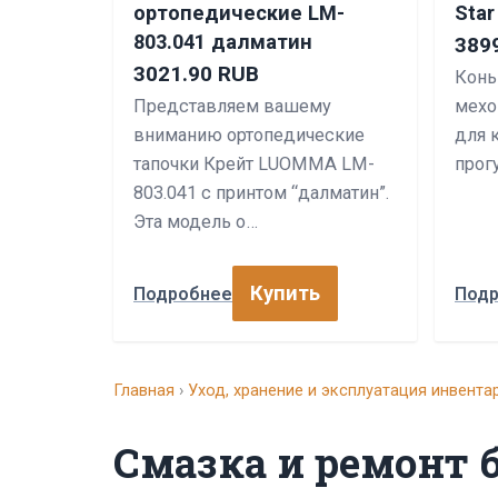
ортопедические LM-
Star
803.041 далматин
389
3021.90 RUB
Конь
Представляем вашему
мехо
вниманию ортопедические
для 
тапочки Крейт LUOMMA LM-
прог
803.041 с принтом “далматин”.
Эта модель о…
Купить
Подробнее
Под
Главная
›
Уход, хранение и эксплуатация инвента
Смазка и ремонт 