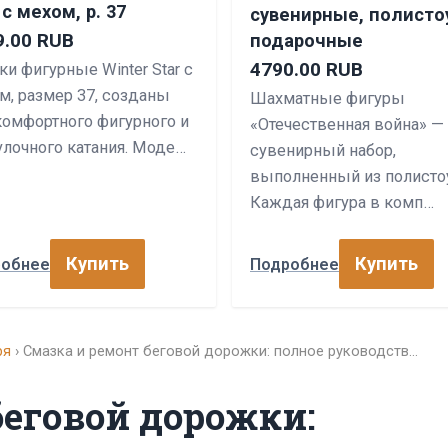
 с мехом, р. 37
сувенирные, полисто
9.00 RUB
подарочные
4790.00 RUB
ки фигурные Winter Star с
м, размер 37, созданы
Шахматные фигуры
комфортного фигурного и
«Отечественная война» — 
улочного катания. Моде…
сувенирный набор,
выполненный из полисто
Каждая фигура в комп…
Купить
Купить
робнее
Подробнее
ря
› Смазка и ремонт беговой дорожки: полное руководств…
беговой дорожки: