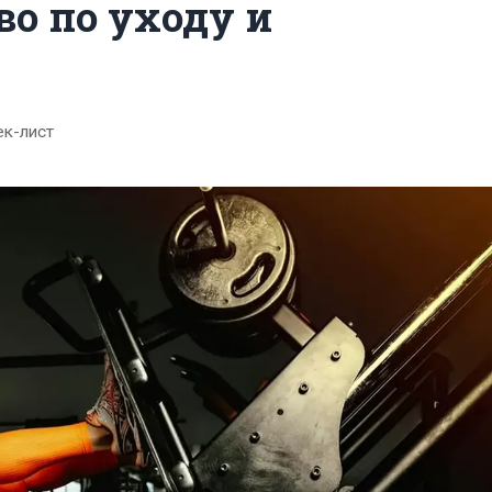
во по уходу и
ек-лист