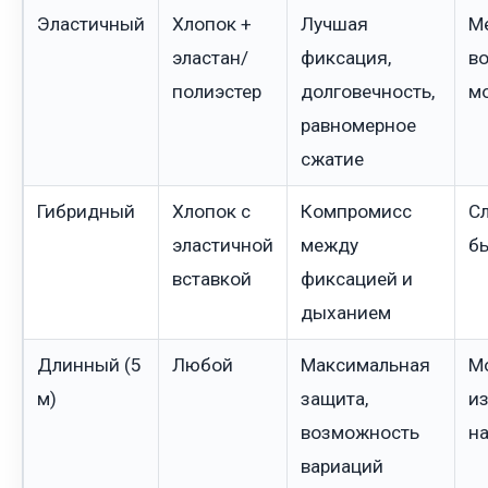
Эластичный
Хлопок +
Лучшая
М
эластан/
фиксация,
в
полиэстер
долговечность,
м
равномерное
сжатие
Гибридный
Хлопок с
Компромисс
С
эластичной
между
б
вставкой
фиксацией и
дыханием
Длинный (5
Любой
Максимальная
М
м)
защита,
и
возможность
н
вариаций