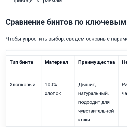
приводит к травмам.
Сравнение бинтов по ключевым
Чтобы упростить выбор, сведём основные парам
Тип бинта
Материал
Преимущества
Н
Хлопковый
100%
Дышит,
Ра
хлопок
натуральный,
ч
подходит для
чувствительной
кожи