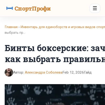
СпортПрофи
☰
Главная
›
Инвентарь для единоборств и игровых видов спор
выбрать пр…
Бинты боксерские: за
как выбрать правиль
Автор:
Александра Соболева
Feb 12, 2026
Гайд