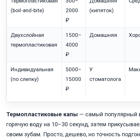
Термопластиковая
500–
Домашняя
Сре
(boil-and-bite)
2000
(кипяток)
₽
Двухслойная
1500–
Домашняя
Хор
термопластиковая
4000
₽
Индивидуальная
5000–
У
Мак
(по слепку)
15000
стоматолога
₽
Термопластиковые капы
— самый популярный в
горячую воду на 10–30 секунд, затем прикусывае
своим зубам. Просто, дешево, но точность подго