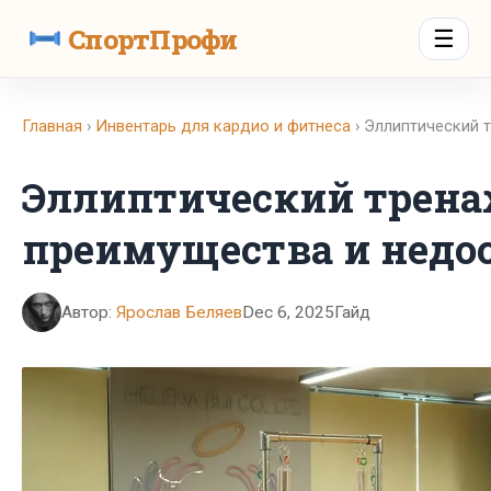
СпортПрофи
☰
Главная
›
Инвентарь для кардио и фитнеса
› Эллиптический 
Эллиптический трена
преимущества и недо
Автор:
Ярослав Беляев
Dec 6, 2025
Гайд