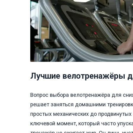
Лучшие велотренажёры д
Вопрос выбора велотренажёра для сниж
решает заняться домашними тренировка
простых механических до продвинутых
ключевой момент, который часто упуска
тренажёр не сжигает жир. Он лишь инст