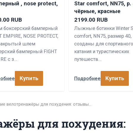
ерный , nose protect,
Star comfort, NN75, р. 
чёрные, красные
0.00 RUB
2199.00 RUB
 боксерский бамперный
Лыжные ботинки Winter S
T EMPIRE, NOSE PROTECT,
comfort, NN75, размер 40,
 Закрытый шлем
созданы для спортивног
ерский бамперный FIGHT
катания и туристических
RE с з…
путешеств…
Купить
Купить
робнее
Подробнее
шие велотренажёры для похудения: отзывы…
ажёры для похудения: