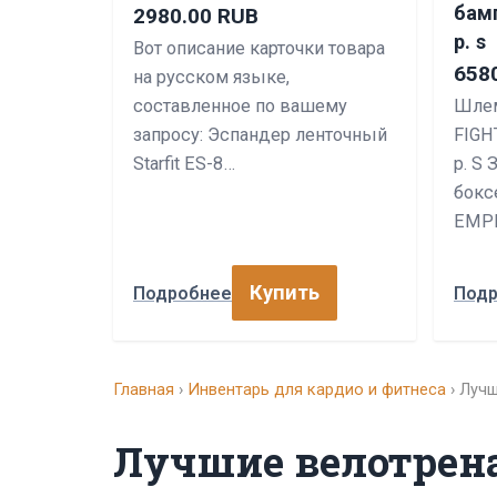
бамп
2980.00 RUB
р. s
Вот описание карточки товара
658
на русском языке,
составленное по вашему
Шлем
запросу: Эспандер ленточный
FIGH
Starfit ES-8…
р. S
бокс
EMPI
Купить
Подробнее
Под
Главная
›
Инвентарь для кардио и фитнеса
› Луч
Лучшие велотрен