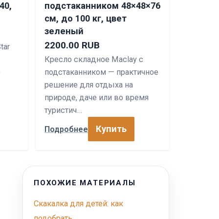
40,
подстаканником 48×48×76
см, до 100 кг, цвет
зеленый
2200.00 RUB
tar
Кресло складное Maclay с
о
подстаканником — практичное
решение для отдыха на
природе, даче или во время
туристич…
Купить
Подробнее
ПОХОЖИЕ МАТЕРИАЛЫ
Скакалка для детей: как
подобрать