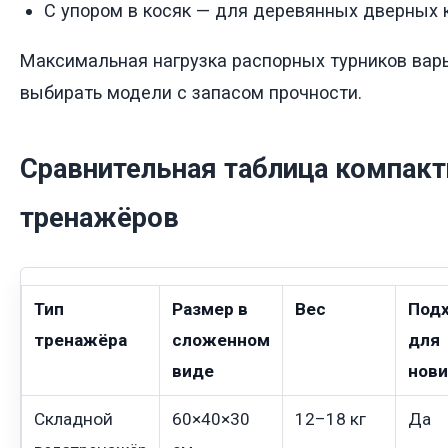
С упором в косяк — для деревянных дверных 
Максимальная нагрузка распорных турников варь
выбирать модели с запасом прочности.
Сравнительная таблица компак
тренажёров
Тип
Размер в
Вес
Под
тренажёра
сложенном
для
виде
нови
Складной
60×40×30
12–18 кг
Да