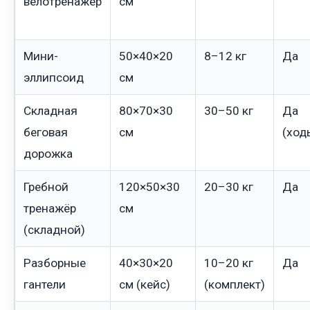
велотренажёр
см
Мини-
50×40×20
8–12 кг
Да
эллипсоид
см
Складная
80×70×30
30–50 кг
Да
беговая
см
(ход
дорожка
Гребной
120×50×30
20–30 кг
Да
тренажёр
см
(складной)
Разборные
40×30×20
10–20 кг
Да
гантели
см (кейс)
(комплект)