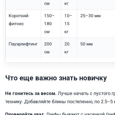
см
кг
Короткий
150–
10–
25–30 мм
фитнес
180
15
см
кг
Пауэрлифтинг
200
20
50 мм
см
кг
Что еще важно знать новичку
Не гонитесь за весом.
Лучше начать с пустого гр
технику. Добавляйте блины постепенно, по 2.5–5 к
Проверяйте хват.
Грифы бывают с насечкой (риф