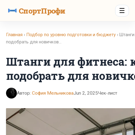
СпортПрофи
☰
Главная
›
Подбор по уровню подготовки и бюджету
› Штанги
подобрать для новичков…
Штанги для фитнеса: 
подобрать для новичк
Автор:
София Мельникова
Jun 2, 2025
Чек-лист