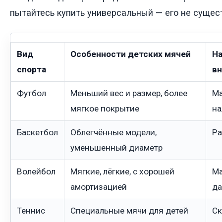
пытайтесь купить универсальный — его не сущес
Вид
Особенности детских мячей
На
спорта
в
Футбол
Меньший вес и размер, более
Ма
мягкое покрытие
на
Баскетбол
Облегчённые модели,
Ра
уменьшенный диаметр
Волейбол
Мягкие, лёгкие, с хорошей
Ма
амортизацией
да
Теннис
Специальные мячи для детей
Ск