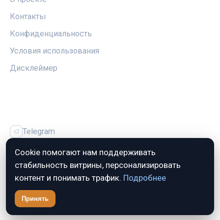
Контакты
Конфиденциальность
Условия использования
Дисклеймер
СОЦСЕТИ
Telegram
Vk
Cookie помогают нам поддерживать
стабильность витрины, персонализировать
контент и понимать трафик.
Подробнее
© 2026 СпортПрофи. Все права защищены.
Принять