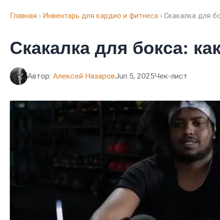
Главная
›
Инвентарь для кардио и фитнеса
› Скакалка для б
Скакалка для бокса: ка
Автор:
Алексей Назаров
Jun 5, 2025
Чек-лист