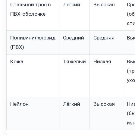
Стальной трос в
Лёгкий
Высокая
Ср
ПВХ-оболочке
(о
сти
Поливинилхлорид
Средний
Средняя
Вы
(ПВХ)
Кожа
Тяжёлый
Низкая
Вы
(тр
ухо
Нейлон
Лёгкий
Высокая
Ни
(б
из