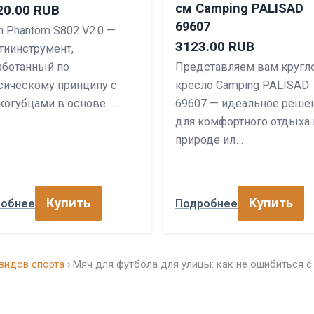
см Camping PALISAD
20.00 RUB
69607
n Phantom S802 V2.0 —
3123.00 RUB
тиинструмент,
аботанный по
Представляем вам кругл
сическому принципу с
кресло Camping PALISAD
когубцами в основе. …
69607 — идеальное реше
для комфортного отдыха 
природе ил…
Купить
Купить
робнее
Подробнее
видов спорта
› Мяч для футбола для улицы: как не ошибиться с