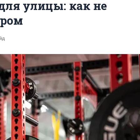
для улицы: как не
ором
йд