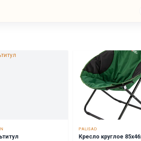
ON
PALISAD
ьтитул
Кресло круглое 85х46